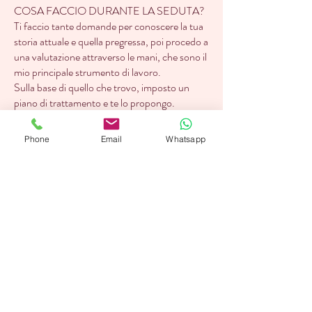
COSA FACCIO DURANTE LA SEDUTA?
Ti faccio tante domande per conoscere la tua
storia attuale e quella pregressa, poi procedo a
una valutazione attraverso le mani, che sono il
mio principale strumento di lavoro.
Sulla base di quello che trovo, imposto un
piano di trattamento e te lo propongo.
Ogni persona è unica, non esistono protocolli,
ogni trattamento è costruito ad hoc sulla tua
Phone
Email
Whatsapp
speciale situazione, che tu abbia un giorno di
vita o 99 anni.
PROFESSIONISTA