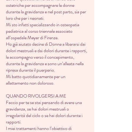
ostetriche per accompagnare le donne
durante la gravidanza e nel post parto, sia per
loro che per i neonati.
Mi sto infatti specializzando in osteopatia
pediatrica al corso triennale associato
all’ospedale Meyer di Firenze.
Ho già aiutato decine di Donne a liberarsi dai
dolori mestruali e dai dolori durante i rapporti,
le accompagno verso il concepimento,
durante la gravidanza e sono un’alleata nella
ripresa durante il puerperio.
Mi batto quotidianamente per un
allattamento non doloroso.
QUANDO RIVOLGERSI A ME
Faccio per te se stai pensando di avere una
gravidanza, se hai dolori mestruali o
irregolarità del ciclo o se hai dolori durante i
rapporti.
I miei trattamenti hanno l’obiettivo di