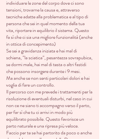
individuare le zone del corpo dove ci sono
tensioni, trovarne la causa e, attraverso
tecniche adatte alla problematica e al tipo di
persona che sei in quel momento della tua
vita, riportare in equilibrio il sistema. Questo
fa sì che ci sia una migliore funzionalità (anche
in ottica di concepimento)
Se sei a gravidanza iniziata e hai mal di
schiena, “la sciatica”, pesantezza sovrapubica,
se dormi male, hai mal di testa o altri fastidi
che possono insorgere durante i 9 mesi.
Ma anche se non senti particolari dolori e hai
voglia di fare un controllo.
Il percorso con me prevede i trattamenti per la
risoluzione di eventuali disturbi, nel caso in cui
non ce ne siano ti accompagno verso il parto,
per far sì che tu ci arrivi in modo più
equilibrato possibile. Questo favorisce un
parto naturale e una ripresa più veloce.
Faccio per te se hai partorito da poco o anche